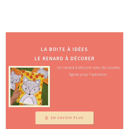
LA BOITE À IDÉES
LE RENARD À DÉCORER
Un renard à décorer avec de courtes
lignes pour l'automne.
EN SAVOIR PLUS